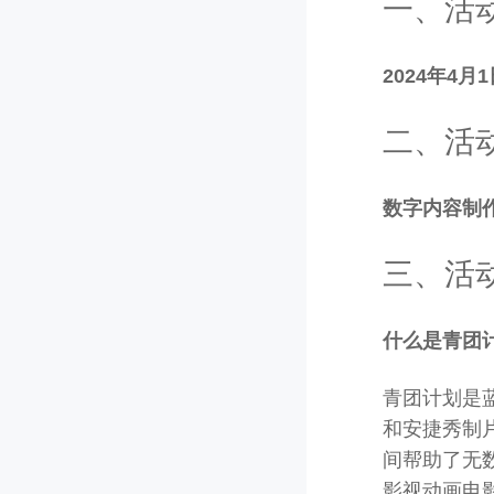
一、活
2024年4月1
二、活
数字内容制
三、活
什么是青团
青团计划是
和安捷秀制
间帮助了无
影视动画电