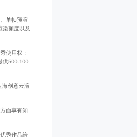
本、单帧预渲
渲染额度以及
捷秀使用权；
00-100
蓝海创意云渲
权方面享有知
分优秀作品给