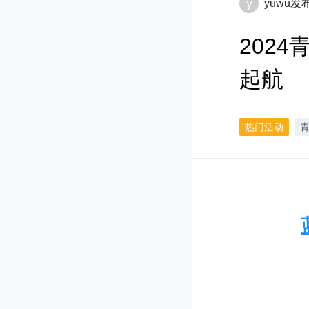
y
yuwu
发
202
起航
热门活动