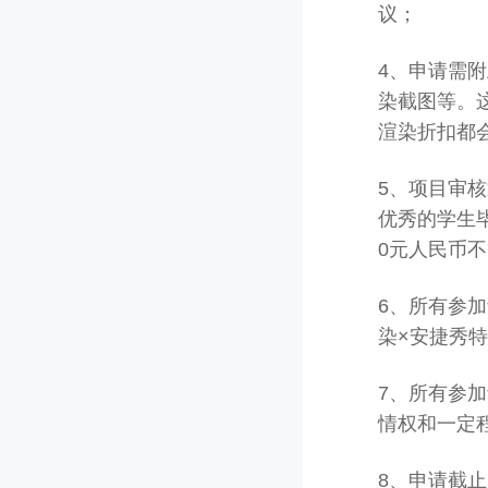
议；
4、申请需
染截图等。
渲染折扣都
5、项目审
优秀的学生毕
0元人民币
6、所有参
染×安捷秀特
7、所有参
情权和一定
8、申请截