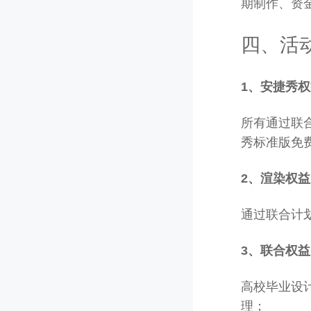
期制作、资
四、活
1、
安捷秀权
所有通过联
秀标准版免
2、
渲染权益
通过联合计
3、
联合权益
高校毕业设
理；