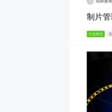
x
xyan
发
制片管
行业资讯